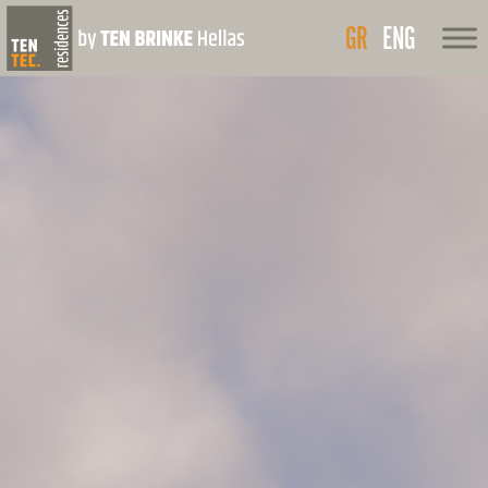
GR
ENG