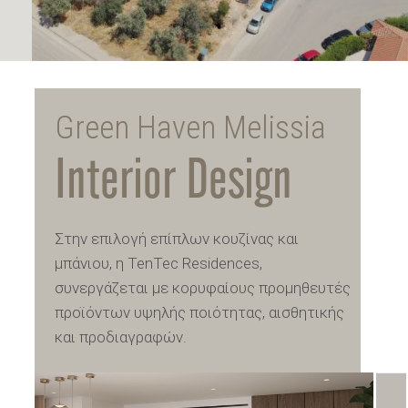
Green Haven Melissia
Interior Design
Στην επιλογή επίπλων κουζίνας και
μπάνιου, η TenTec Residences,
συνεργάζεται με κορυφαίους προμηθευτές
προϊόντων υψηλής ποιότητας, αισθητικής
και προδιαγραφών.