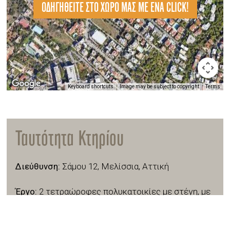
ΟΔΗΓΗΘΕΙΤΕ ΣΤΟ ΧΩΡΟ ΜΑΣ ΜΕ ΕΝΑ CLICK!
Keyboard shortcuts
Image may be subject to copyright
Terms
Ταυτότητα Κτηρίου
Διεύθυνση:
Σάμου 12, Μελίσσια, Αττική
Έργο:
2 τετραώροφες πολυκατοικίες με στέγη, με
14 διαμερίσματα δύο ή τριών υπνοδωματίων
έκαστη και 8 αυτόνομες διώροφες μεζονέτες